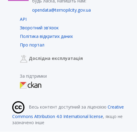
будь ласка, напишіть нам:
opendata@ternopilcity.gov.ua
API
Зворотний зв'язок
Політика відкритих даних
Про портал
Дослідна експлуатація
За підтримки
Весь контент доступний за ліцензією
Creative
Commons Attribution 4.0 International license
, якщо не
зазначено інше