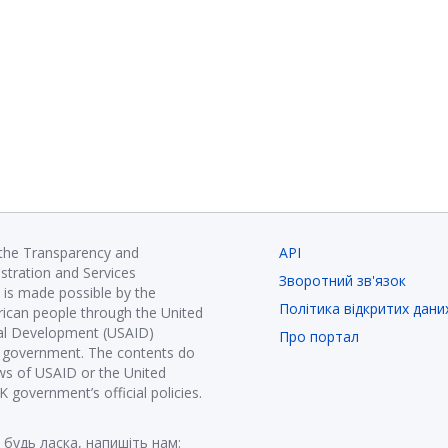
 the Transparency and
API
istration and Services
Зворотний зв'язок
is made possible by the
Політика відкритих дани
ican people through the United
nal Development (USAID)
Про портал
K government. The contents do
ews of USAID or the United
government’s official policies.
 будь ласка, напишіть нам: