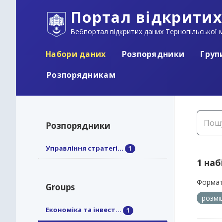
Портал відкритих
Вебпортал відкритих даних Тернопільської м
Набори даних
Розпорядники
Груп
Розпорядникам
Розпорядники
Управління стратегі...
1
1 наб
Формат
Groups
розм
Економіка та інвест...
1