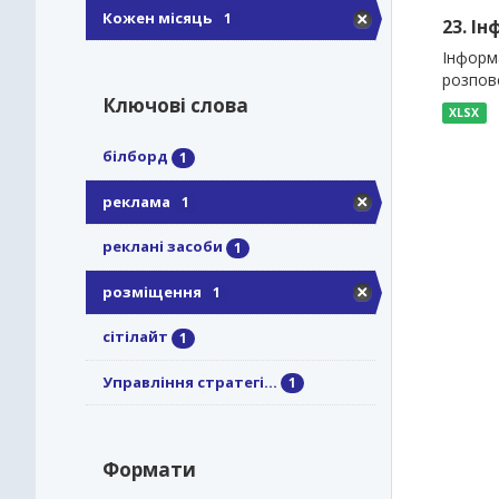
Кожен місяць
1
23. І
Інформа
розпов
Ключові слова
XLSX
білборд
1
реклама
1
реклані засоби
1
розміщення
1
сітілайт
1
Управління стратегі...
1
Формати