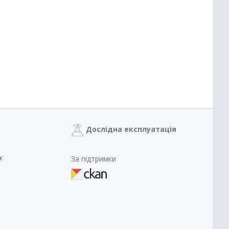
Дослідна експлуатація
х
За підтримки