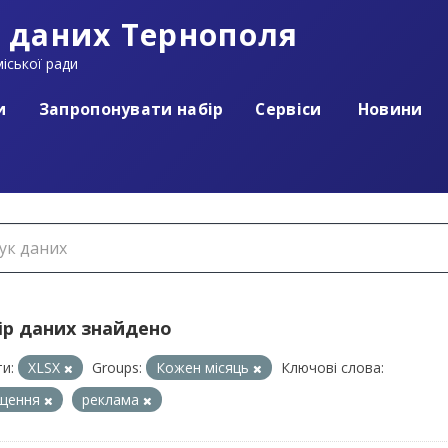
 даних Тернополя
іської ради
и
Запропонувати набір
Сервіси
Новини
ір даних знайдено
и:
XLSX
Groups:
Кожен місяць
Ключові слова:
іщення
реклама