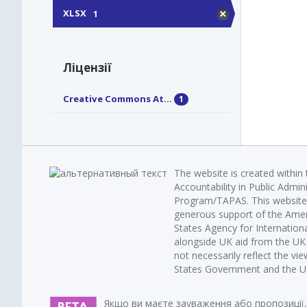
XLSX
1
Ліцензії
Creative Commons At...
1
The website is created within
Accountability in Public Admin
Program/TAPAS. This website 
generous support of the Amer
States Agency for Internatio
alongside UK aid from the U
not necessarily reflect the vi
States Government and the UK 
Якщо ви маєте зауваження або пропозиції,