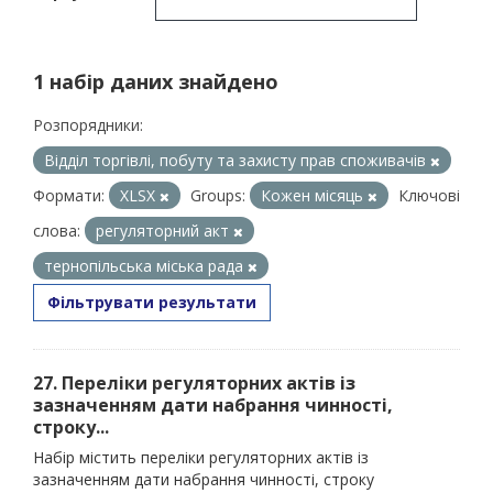
1 набір даних знайдено
Розпорядники:
Відділ торгівлі, побуту та захисту прав споживачів
Формати:
XLSX
Groups:
Кожен місяць
Ключові
слова:
регуляторний акт
тернопільська міська рада
Фільтрувати результати
27. Переліки регуляторних актів із
зазначенням дати набрання чинності,
строку...
Набір містить переліки регуляторних актів із
зазначенням дати набрання чинності, строку