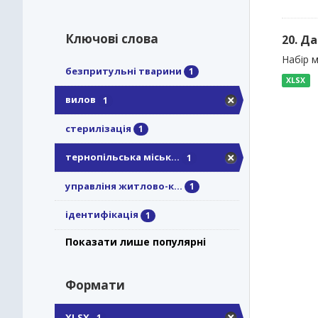
Ключові слова
20. Д
Набір м
безпритульні тварини
1
XLSX
вилов
1
стерилізація
1
тернопільська міськ...
1
управліня житлово-к...
1
ідентифікація
1
Показати лише популярні
Формати
XLSX
1