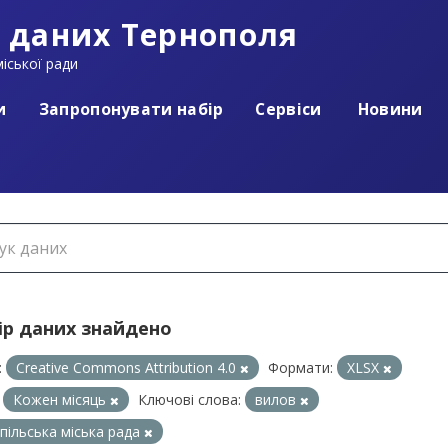
 даних Тернополя
іської ради
и
Запропонувати набір
Сервіси
Новини
ір даних знайдено
:
Creative Commons Attribution 4.0
Формати:
XLSX
Кожен місяць
Ключові слова:
вилов
пільська міська рада