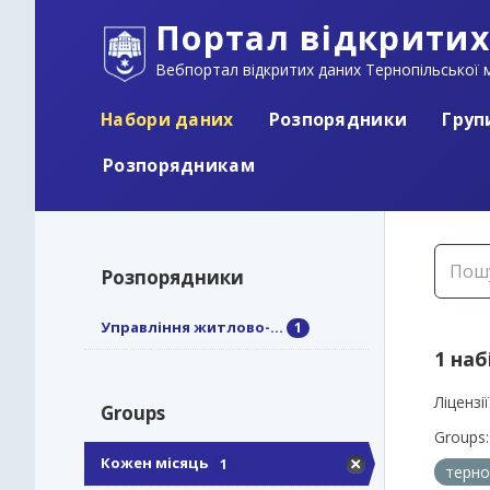
Портал відкритих
Вебпортал відкритих даних Тернопільської м
Набори даних
Розпорядники
Груп
Розпорядникам
Розпорядники
Управління житлово-...
1
1 наб
Ліцензії
Groups
Groups:
Кожен місяць
1
терно