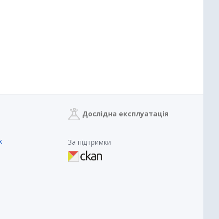
Дослідна експлуатація
х
За підтримки