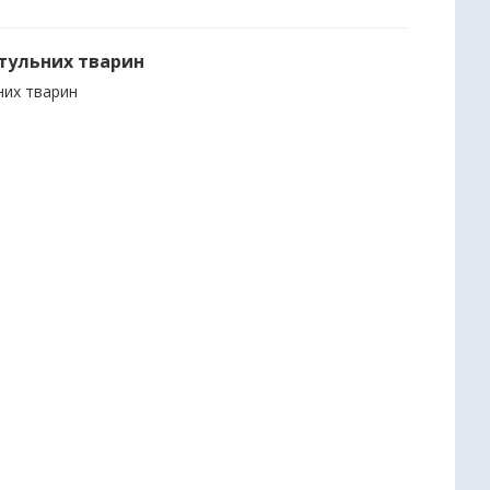
итульних тварин
них тварин