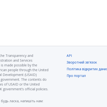
 the Transparency and
API
istration and Services
Зворотний зв'язок
is made possible by the
Політика відкритих дани
ican people through the United
nal Development (USAID)
Про портал
K government. The contents do
ews of USAID or the United
government’s official policies.
 будь ласка, напишіть нам: