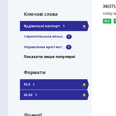
36(37
Набір м
Ключові слова
XLS
будівельні паспорт
1
тернопільська міськ...
1
Управління архітект...
1
Показати лише популярні
Формати
XLS
1
XLSX
1
Ліцензії