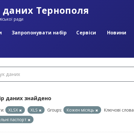
 даних Тернополя
іської ради
и
Запропонувати набір
Сервіси
Новини
ір даних знайдено
и:
XLSX
XLS
Groups:
Кожен місяць
Ключові слова
ельні паспорт