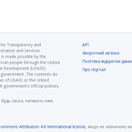
 the Transparency and
API
istration and Services
Зворотний зв'язок
is made possible by the
Політика відкритих дани
ican people through the United
nal Development (USAID)
Про портал
K government. The contents do
ews of USAID or the United
government’s official policies.
 будь ласка, напишіть нам:
Commons Attribution 4.0 International license
, якщо не зазначено і