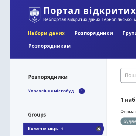
Портал відкритих
Вебпортал відкритих даних Тернопільської м
Набори даних
Розпорядники
Груп
Розпорядникам
Розпорядники
Управління містобуд...
1
1 наб
Формат
Groups
будів
Кожен місяць
1