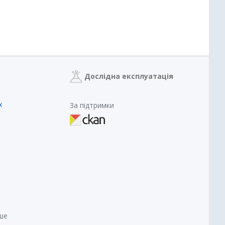
Дослідна експлуатація
х
За підтримки
нше