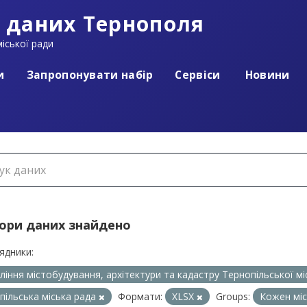
 даних Тернополя
іської ради
и
Запропонувати набір
Сервіси
Новини
бори даних знайдено
ядники:
ління містобудування, архітектури та кадастру Тернопільської м
пільська міська рада
Формати:
XLSX
Groups:
Кожен мі