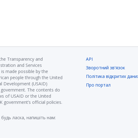
 the Transparency and
API
istration and Services
Зворотний зв'язок
is made possible by the
Політика відкритих дани
ican people through the United
nal Development (USAID)
Про портал
K government. The contents do
ews of USAID or the United
government’s official policies.
 будь ласка, напишіть нам: