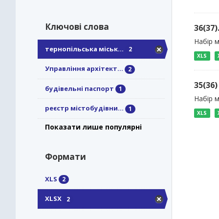
Ключові слова
36(37
Набір м
тернопільська міськ...
2
XLS
Управління архітект...
2
35(36
будівельні паспорт
1
Набір 
реєстр містобудівни...
1
XLS
Показати лише популярні
Формати
XLS
2
XLSX
2