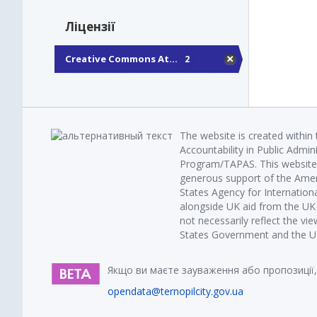
Ліцензії
Creative Commons At...
2
The website is created within
Accountability in Public Admin
Program/TAPAS. This website 
generous support of the Amer
States Agency for Internatio
alongside UK aid from the U
not necessarily reflect the vi
States Government and the UK 
Якщо ви маєте зауваження або пропозиції,
opendata@ternopilcity.gov.ua