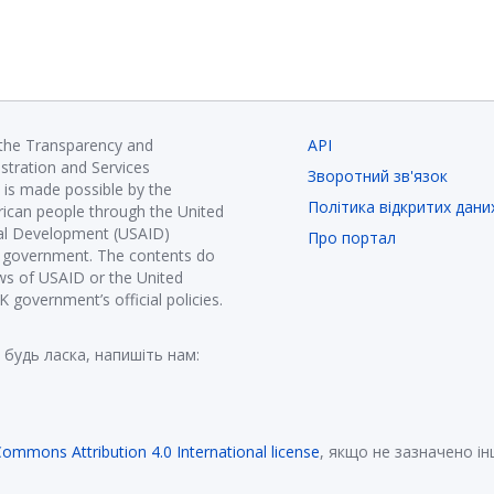
 the Transparency and
API
istration and Services
Зворотний зв'язок
is made possible by the
Політика відкритих дани
ican people through the United
nal Development (USAID)
Про портал
K government. The contents do
ews of USAID or the United
government’s official policies.
 будь ласка, напишіть нам:
Commons Attribution 4.0 International license
, якщо не зазначено і