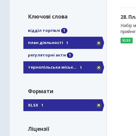
Ключові слова
28. П
Набір м
відділ торгівлі
1
прийнят
XLSX
план діяльності
1
регуляторні акти
1
тернопільська міськ...
1
Формати
XLSX
1
Ліцензії