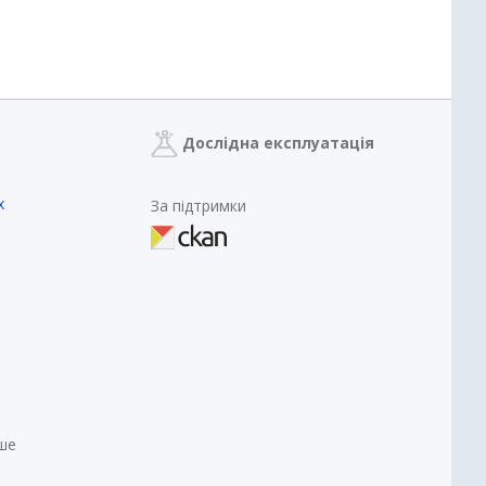
Дослідна експлуатація
х
За підтримки
нше