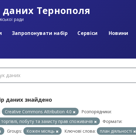
 даних Тернополя
іської ради
и
Запропонувати набір
Сервіси
Новини
ір даних знайдено
:
Creative Commons Attribution 4.0
Розпорядники:
л торгівлі, побуту та захисту прав споживачів
Формати:
Groups:
Кожен місяць
Ключові слова:
план діяльності