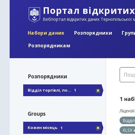
Портал відкритих
Вебпортал відкритих даних Тернопільської м
Набори даних
Розпорядники
Груп
Розпорядникам
Розпорядники
Відділ торгівлі, по...
1
1 наб
Ліцензії
Groups
Відді
Кожен місяць
1
XLSX