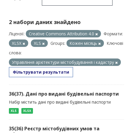
2 набори даних знайдено
Ліцензії:
Creative Commons Attribution 4.0
Формати:
XLSX
XLS
Groups:
Кожен місяць
Ключові
слова:
Управління архітектури містобудування і кадастру
Фільтрувати результати
36(37). Дані про видані будівельні паспорти
Набір містить дані про видані будівельні паспорти
XLS
XLSX
35(36) Реєстр містобудівних умов та