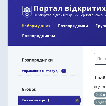
Портал відкритих
Вебпортал відкритих даних Тернопільської м
Набори даних
Розпорядники
Груп
Розпорядникам
Розпорядники
Управління містобуд...
1
1 наб
Ліцензії
Groups
XLS
Кожен місяць
1
будів