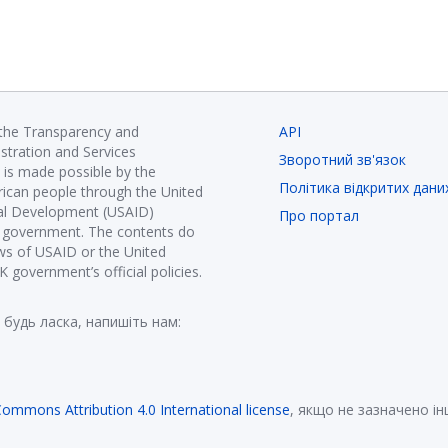
 the Transparency and
API
istration and Services
Зворотний зв'язок
is made possible by the
Політика відкритих дани
ican people through the United
nal Development (USAID)
Про портал
K government. The contents do
ews of USAID or the United
government’s official policies.
 будь ласка, напишіть нам:
Commons Attribution 4.0 International license
, якщо не зазначено і