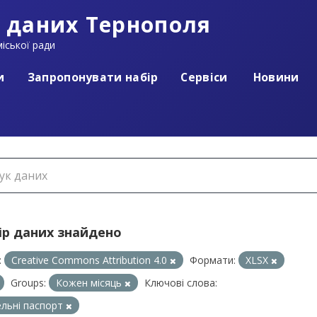
 даних Тернополя
іської ради
и
Запропонувати набір
Сервіси
Новини
ір даних знайдено
:
Creative Commons Attribution 4.0
Формати:
XLSX
Groups:
Кожен місяць
Ключові слова:
ельні паспорт