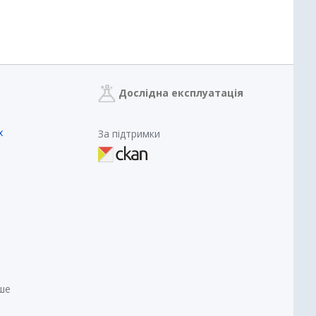
Дослідна експлуатація
х
За підтримки
нше