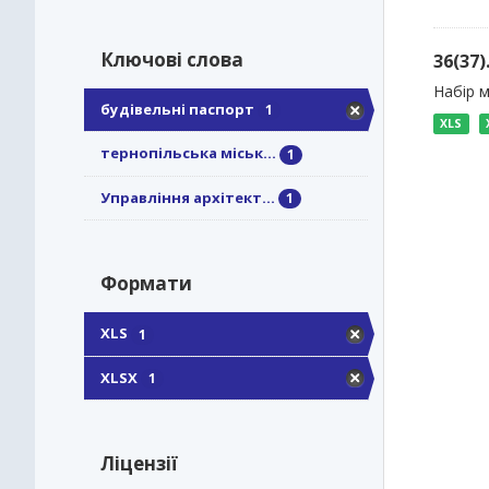
Ключові слова
36(37
Набір м
будівельні паспорт
1
XLS
тернопільська міськ...
1
Управління архітект...
1
Формати
XLS
1
XLSX
1
Ліцензії