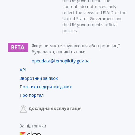
the UK government. The
contents do not necessarily
reflect the views of USAID or the
United States Government and
the UK government’s official
policies.
Якщо ви маєте зауваження або пропозиції,
будь ласка, напишіть нам:
opendata@ternopilcity.gov.ua
API
Зворотний зв'язок
Політика відкритих даних
Про портал
Дослідна експлуатація
За підтримки