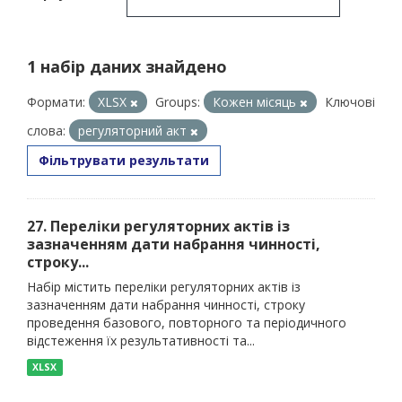
1 набір даних знайдено
Формати:
XLSX
Groups:
Кожен місяць
Ключові
слова:
регуляторний акт
Фільтрувати результати
27. Переліки регуляторних актів із
зазначенням дати набрання чинності,
строку...
Набір містить переліки регуляторних актів із
зазначенням дати набрання чинності, строку
проведення базового, повторного та періодичного
відстеження їх результативності та...
XLSX