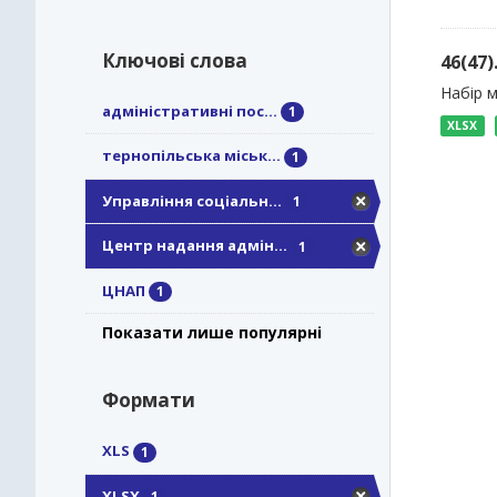
Ключові слова
46(47
Набір м
адміністративні пос...
1
XLSX
тернопільська міськ...
1
Управління соціальн...
1
Центр надання адмін...
1
ЦНАП
1
Показати лише популярні
Формати
XLS
1
XLSX
1