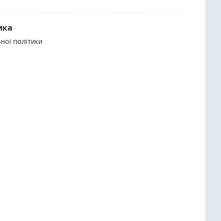
ика
ьної політики