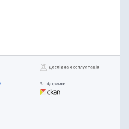
Дослідна експлуатація
х
За підтримки