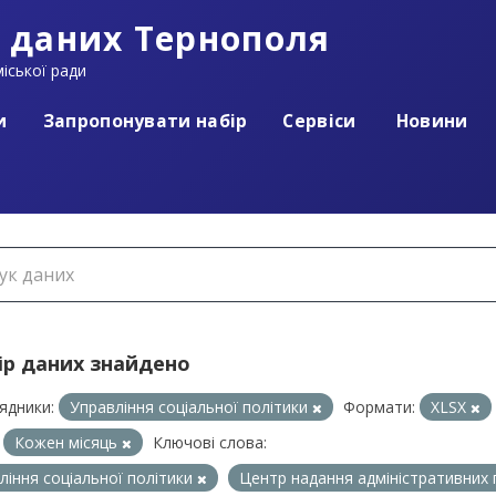
 даних Тернополя
іської ради
и
Запропонувати набір
Сервіси
Новини
ір даних знайдено
ядники:
Управління соціальної політики
Формати:
XLSX
Кожен місяць
Ключові слова:
ління соціальної політики
Центр надання адміністративних