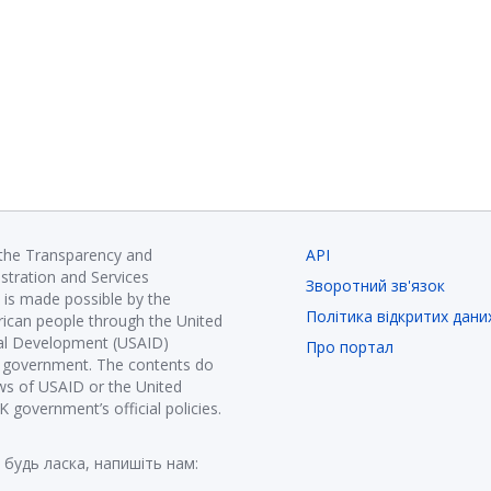
 the Transparency and
API
istration and Services
Зворотний зв'язок
is made possible by the
Політика відкритих дани
ican people through the United
nal Development (USAID)
Про портал
K government. The contents do
ews of USAID or the United
government’s official policies.
 будь ласка, напишіть нам: