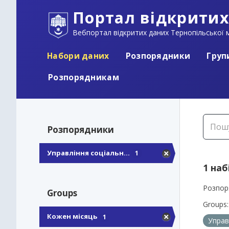
Портал відкритих
Вебпортал відкритих даних Тернопільської м
Набори даних
Розпорядники
Груп
Розпорядникам
Розпорядники
Управління соціальн...
1
1 наб
Розпор
Groups
Groups:
Кожен місяць
1
Управ