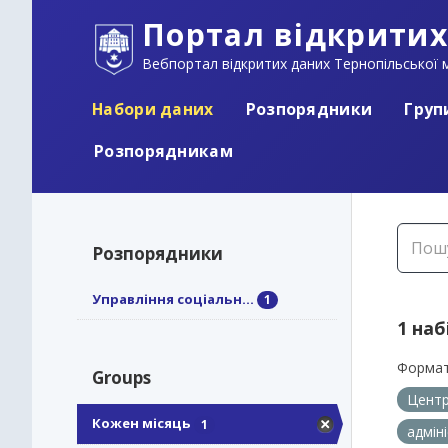
Портал відкритих
Вебпортал відкритих даних Тернопільської м
Набори даних
Розпорядники
Груп
Розпорядникам
Розпорядники
Управління соціальн...
1
1 наб
Формат
Groups
Центр
Кожен місяць
1
адмін