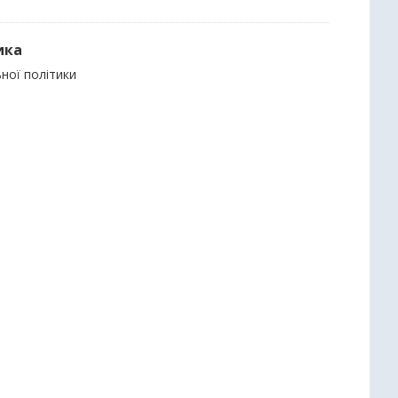
ика
ьної політики