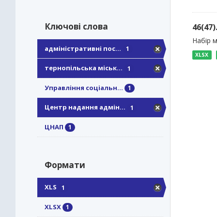
Ключові слова
46(47
Набір м
адміністративні пос...
1
XLSX
тернопільська міськ...
1
Управління соціальн...
1
Центр надання адмін...
1
ЦНАП
1
Формати
XLS
1
XLSX
1