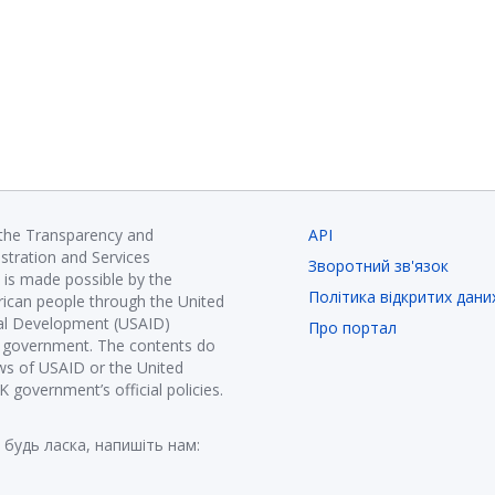
 the Transparency and
API
istration and Services
Зворотний зв'язок
is made possible by the
Політика відкритих дани
ican people through the United
nal Development (USAID)
Про портал
K government. The contents do
ews of USAID or the United
government’s official policies.
 будь ласка, напишіть нам: