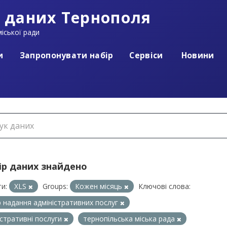
 даних Тернополя
іської ради
и
Запропонувати набір
Сервіси
Новини
ір даних знайдено
и:
XLS
Groups:
Кожен місяць
Ключові слова:
 надання адміністративних послуг
істративні послуги
тернопільська міська рада