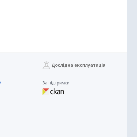
Дослідна експлуатація
х
За підтримки