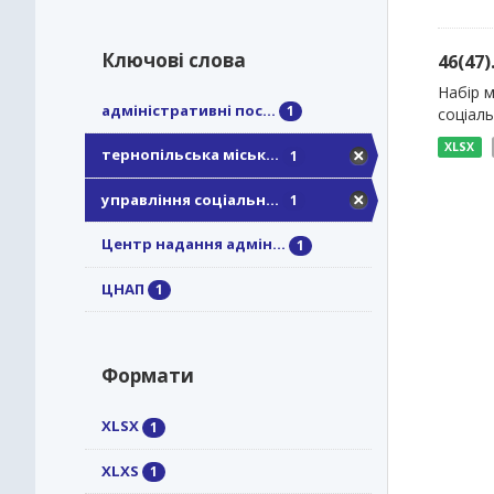
Ключові слова
46(47
Набір м
адміністративні пос...
1
соціаль
XLSX
тернопільська міськ...
1
управління соціальн...
1
Центр надання адмін...
1
ЦНАП
1
Формати
XLSX
1
XLXS
1