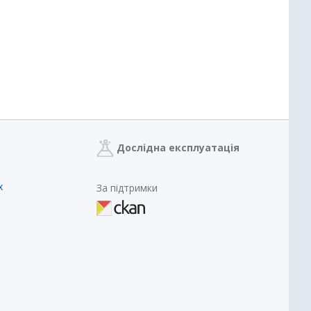
Дослідна експлуатація
х
За підтримки