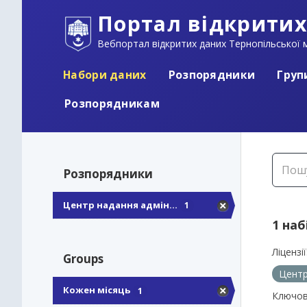
Портал відкритих
Вебпортал відкритих даних Тернопільської м
Набори даних
Розпорядники
Груп
Розпорядникам
Розпорядники
Центр надання адмін...
1
1 наб
Ліцензії
Groups
Центр
Кожен місяць
1
Ключов