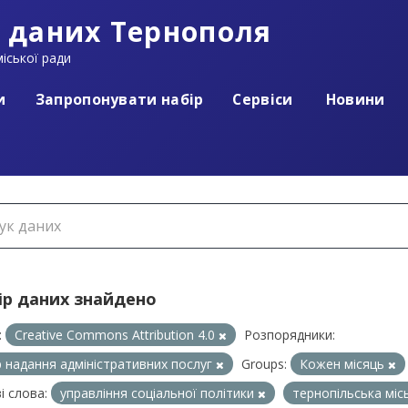
 даних Тернополя
іської ради
и
Запропонувати набір
Сервіси
Новини
ір даних знайдено
:
Creative Commons Attribution 4.0
Розпорядники:
 надання адміністративних послуг
Groups:
Кожен місяць
і слова:
управління соціальної політики
тернопільська міс