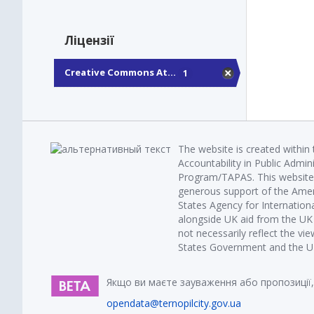
Ліцензії
Creative Commons At...
1
The website is created within
Accountability in Public Admin
Program/TAPAS. This website 
generous support of the Amer
States Agency for Internatio
alongside UK aid from the U
not necessarily reflect the vi
States Government and the UK 
Якщо ви маєте зауваження або пропозиції,
opendata@ternopilcity.gov.ua