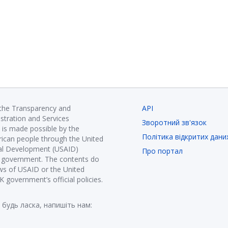
 the Transparency and
API
istration and Services
Зворотний зв'язок
is made possible by the
Політика відкритих дани
ican people through the United
nal Development (USAID)
Про портал
K government. The contents do
ews of USAID or the United
government’s official policies.
 будь ласка, напишіть нам: