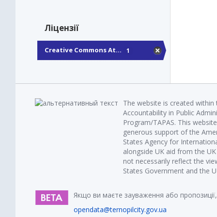
Ліцензії
Creative Commons At...
1
The website is created within
Accountability in Public Admin
Program/TAPAS. This website 
generous support of the Amer
States Agency for Internatio
alongside UK aid from the U
not necessarily reflect the vi
States Government and the UK 
Якщо ви маєте зауваження або пропозиції,
opendata@ternopilcity.gov.ua