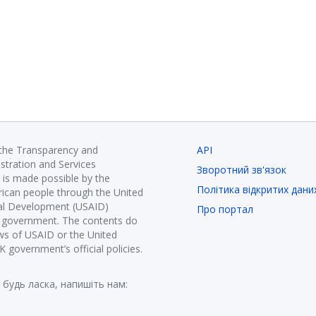
 the Transparency and
API
istration and Services
Зворотний зв'язок
is made possible by the
Політика відкритих дани
ican people through the United
nal Development (USAID)
Про портал
K government. The contents do
ews of USAID or the United
government’s official policies.
 будь ласка, напишіть нам: