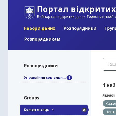
Портал відкритих
Вебпортал відкритих даних Тернопільської м
Набори даних
Розпорядники
Груп
Розпорядникам
Розпорядники
Управління соціальн...
1
1 наб
Ліцензії
Groups
Кожен
Кожен місяць
1
Центр