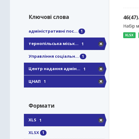
Ключові слова
46(47
Набір м
адміністративні пос...
1
XLSX
тернопільська міськ...
1
Управління соціальн...
1
Центр надання адмін...
1
ЦНАП
1
Формати
XLS
1
XLSX
1