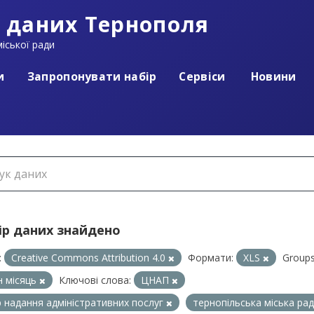
 даних Тернополя
іської ради
и
Запропонувати набір
Сервіси
Новини
ір даних знайдено
:
Creative Commons Attribution 4.0
Формати:
XLS
Groups
 місяць
Ключові слова:
ЦНАП
 надання адміністративних послуг
тернопільська міська ра