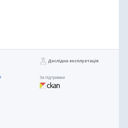
Дослідна експлуатація
х
За підтримки