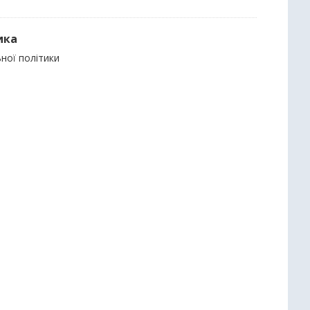
ика
ьної політики