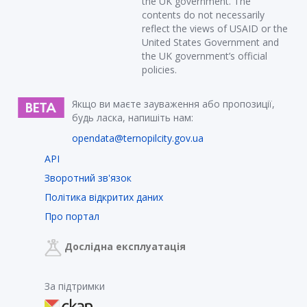
the UK government. The
contents do not necessarily
reflect the views of USAID or the
United States Government and
the UK government’s official
policies.
Якщо ви маєте зауваження або пропозиції,
будь ласка, напишіть нам:
opendata@ternopilcity.gov.ua
API
Зворотний зв'язок
Політика відкритих даних
Про портал
Дослідна експлуатація
За підтримки