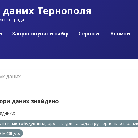
 даних Тернополя
іської ради
и
Запропонувати набір
Сервіси
Новини
бори даних знайдено
ядники:
ління містобудування, архітектури та кадастру Тернопільської м
 місяць