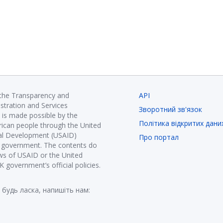
 the Transparency and
API
istration and Services
Зворотний зв'язок
is made possible by the
Політика відкритих дани
ican people through the United
nal Development (USAID)
Про портал
K government. The contents do
ews of USAID or the United
government’s official policies.
 будь ласка, напишіть нам: