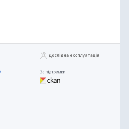
Дослідна експлуатація
х
За підтримки