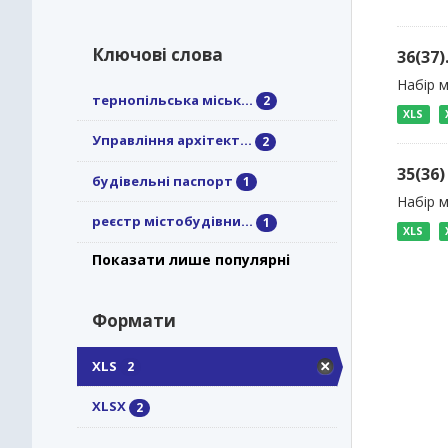
Ключові слова
36(37
Набір м
тернопільська міськ...
2
XLS
Управління архітект...
2
35(36
будівельні паспорт
1
Набір 
реєстр містобудівни...
1
XLS
Показати лише популярні
Формати
XLS
2
XLSX
2