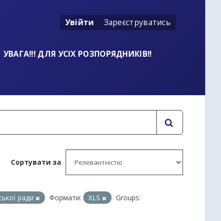
Увійти
Зареєструватись
УВАГА!!! ДЛЯ УСІХ РОЗПОРЯДНИКІВ!!
Сортувати за
іської ради
Формати:
XLS
Groups: