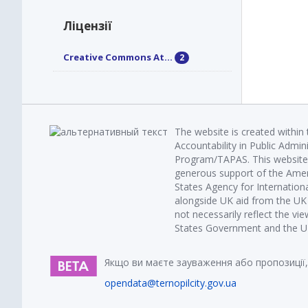
Ліцензії
Creative Commons At...
2
The website is created within
Accountability in Public Admin
Program/TAPAS. This website 
generous support of the Amer
States Agency for Internatio
alongside UK aid from the U
not necessarily reflect the vi
States Government and the UK 
Якщо ви маєте зауваження або пропозиції,
opendata@ternopilcity.gov.ua