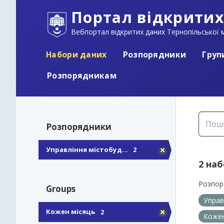
Портал відкритих
Вебпортал відкритих даних Тернопільської м
Набори даних
Розпорядники
Груп
Розпорядникам
Розпорядники
Управління містобуд...
2
2 на
Розпор
Groups
Управ
Кожен місяць
2
Кожен