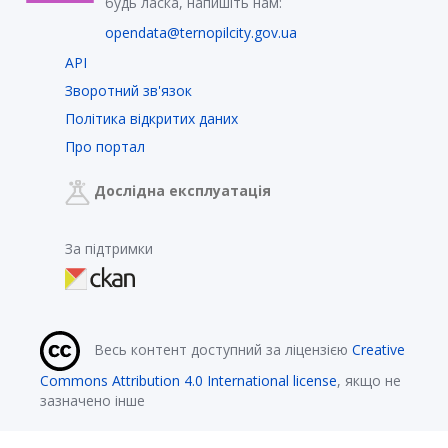
будь ласка, напишіть нам:
opendata@ternopilcity.gov.ua
API
Зворотний зв'язок
Політика відкритих даних
Про портал
Дослідна експлуатація
За підтримки
Весь контент доступний за ліцензією
Creative
Commons Attribution 4.0 International license
, якщо не
зазначено інше