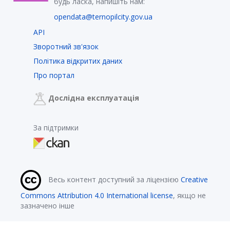
будь ласка, напишіть нам:
opendata@ternopilcity.gov.ua
API
Зворотний зв'язок
Політика відкритих даних
Про портал
Дослідна експлуатація
За підтримки
Весь контент доступний за ліцензією
Creative
Commons Attribution 4.0 International license
, якщо не
зазначено інше