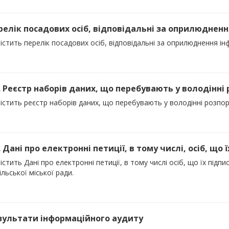
ерелік посадових осіб, відповідальні за оприлюднення 
істить перелік посадових осіб, відповідальні за оприлюднення ін
). Реєстр наборів даних, що перебувають у володінні
істить реєстр наборів даних, що перебувають у володінні розпо
. Дані про електронні петиції, в тому числі, осіб, що їх
істить Дані про електронні петиції, в тому числі осіб, що їх під
льської міської ради.
езультати інформаційного аудиту