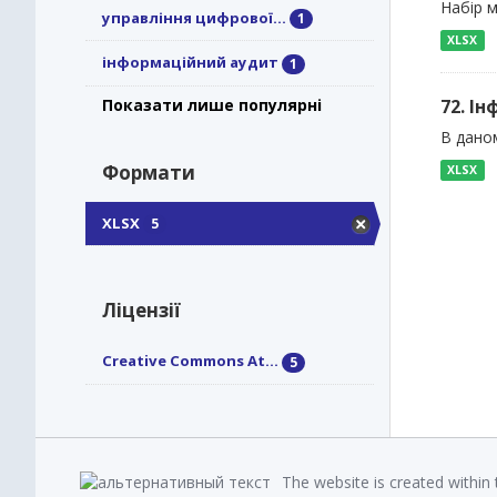
Набір 
управління цифрової...
1
XLSX
інформаційний аудит
1
72. І
Показати лише популярні
В даном
Формати
XLSX
XLSX
5
Ліцензії
Creative Commons At...
5
The website is created within