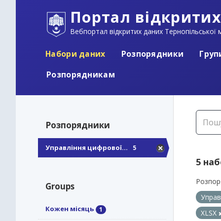
Портал відкритих
Вебпортал відкритих даних Тернопільської м
Набори даних
Розпорядники
Груп
Розпорядникам
Розпорядники
Управління цифрової...
5
5 на
Розпор
Groups
Управ
Кожен місяць
1
XLSX