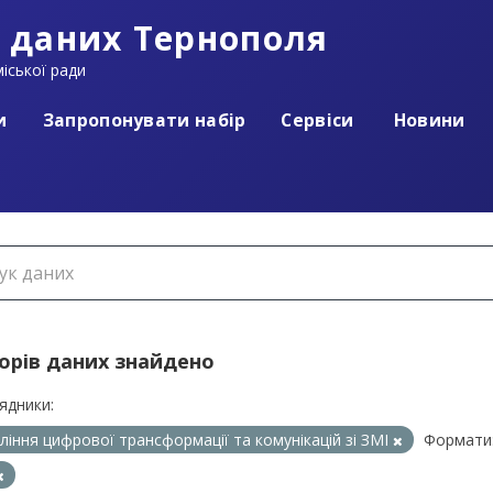
 даних Тернополя
іської ради
и
Запропонувати набір
Сервіси
Новини
борів даних знайдено
ядники:
ління цифрової трансформації та комунікацій зі ЗМІ
Формати