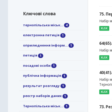
Ключові слова
75. П
Набір м
тернопільська міськ...
4
XLSX
електронна петиція
1
64(65
оприлюднення інформ...
1
Набір м
петиція
1
XLSX
посадові особи
1
40(41)
публічна інформація
1
Набір м
Тернопі
результат розгляду
1
XLSX
реєстр наборів даних
1
Тернопільська міськ...
73. Р
1