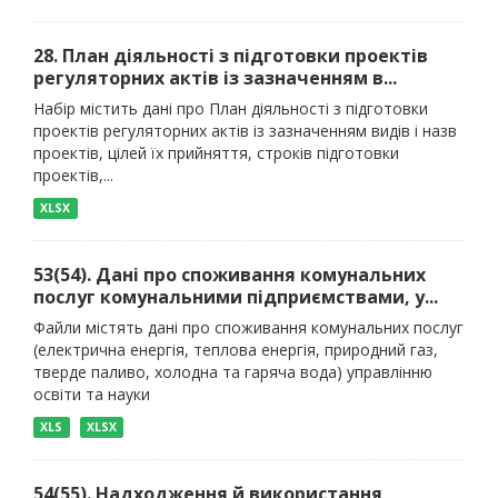
28. План діяльності з підготовки проектів
регуляторних актів із зазначенням в...
Набір містить дані про План діяльності з підготовки
проектів регуляторних актів із зазначенням видів і назв
проектів, цілей їх прийняття, строків підготовки
проектів,...
XLSX
53(54). Дані про споживання комунальних
послуг комунальними підприємствами, у...
Файли містять дані про споживання комунальних послуг
(електрична енергія, теплова енергія, природний газ,
тверде паливо, холодна та гаряча вода) управлінню
освіти та науки
XLS
XLSX
54(55). Надходження й використання