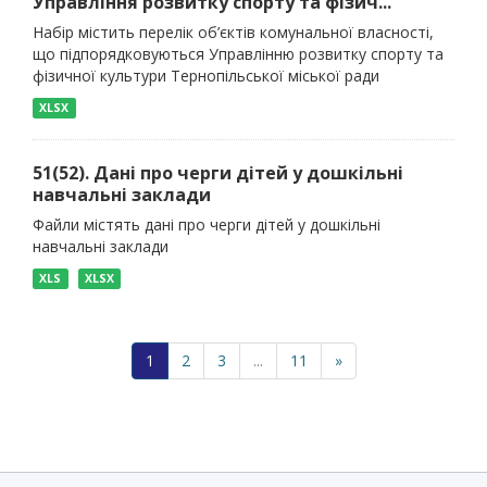
Управління розвитку спорту та фізич...
Набір містить перелік об’єктів комунальної власності,
що підпорядковуються Управлінню розвитку спорту та
фізичної культури Тернопільської міської ради
XLSX
51(52). Дані про черги дітей у дошкільні
навчальні заклади
Файли містять дані про черги дітей у дошкільні
навчальні заклади
XLS
XLSX
1
2
3
...
11
»