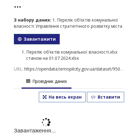
...
З набору даних:
1. Перелік об’єктів комунальної
власності Управління стратегічного розвитку міста
Завантажити
Перелік об’єктів комунальної власності.xlsx
станом на 01.07.2024.xlsx
URL:
https://opendata.ternopilcity.gov.ua/dataset/950edbb0-3520-4cec-a579-9cd8aecf9aae/resource/ca495cd3-bcb2-41ad-a073-ff7c2de63781/download/1.-.xlsx-01.07.2024.xlsx
Провідник даних
На весь екран
Вставити