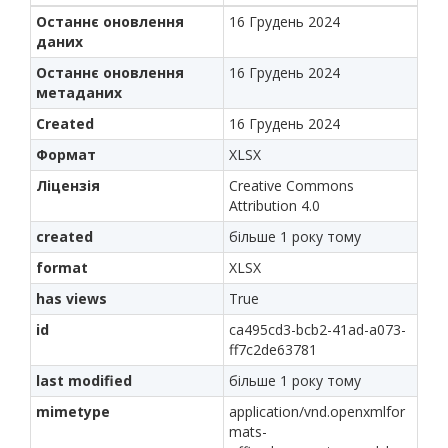
Останнє оновлення
16 Грудень 2024
даних
Останнє оновлення
16 Грудень 2024
метаданих
Created
16 Грудень 2024
Формат
XLSX
Ліцензія
Creative Commons
Attribution 4.0
created
більше 1 року тому
format
XLSX
has views
True
id
ca495cd3-bcb2-41ad-a073-
ff7c2de63781
last modified
більше 1 року тому
mimetype
application/vnd.openxmlfor
mats-