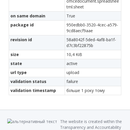
officedocument.spreadshee
tml.sheet
on same domain
True
package id
950edbb0-3520-4cec-a579-
9cd8aecf9aae
revision id
58a8042f-5ded-4af8-ba1f-
d7c3bf22875b
size
10,4 KiB
state
active
url type
upload
validation status
failure
validation timestamp
більше 1 року тому
The website is created within the
Transparency and Accountability