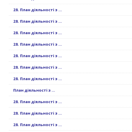
28. План діяльності з ...
28. План діяльності з ...
28. План діяльності з ...
28. План діяльності з ...
28. План діяльності з ...
28. План діяльності з ...
28. План діяльності з ...
План діяльності з ...
28. План діяльності з ...
28. План діяльності з ...
28. План діяльності з ...