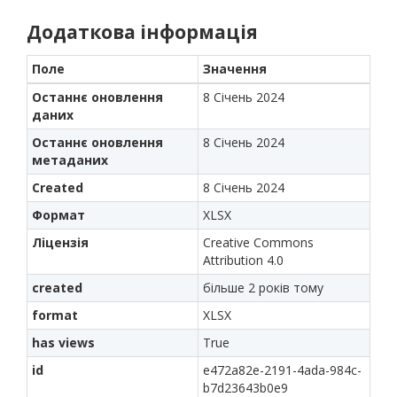
Додаткова інформація
Поле
Значення
Останнє оновлення
8 Січень 2024
даних
Останнє оновлення
8 Січень 2024
метаданих
Created
8 Січень 2024
Формат
XLSX
Ліцензія
Creative Commons
Attribution 4.0
created
більше 2 років тому
format
XLSX
has views
True
id
e472a82e-2191-4ada-984c-
b7d23643b0e9