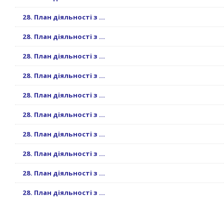
28. План діяльності з ...
28. План діяльності з ...
28. План діяльності з ...
28. План діяльності з ...
28. План діяльності з ...
28. План діяльності з ...
28. План діяльності з ...
28. План діяльності з ...
28. План діяльності з ...
28. План діяльності з ...