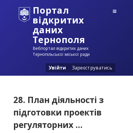
Портал
відкритих
даних
Тернополя
Вебпортал відкритих даних
Тернопільської міської ради
Увійти
Зареєструватись
28. План діяльності з
підготовки проектів
регуляторних ...