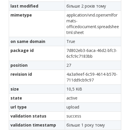
last modified
більше 2 років тому
mimetype
application/vnd.openxmlfor
mats-
officedocument.spreadshee
tml.sheet
on same domain
True
package id
7d802eb3-6aca-46d2-bfc3-
6cfc9c7183bb
position
27
revision id
4a3a9eef-6c59-4614-b570-
711dd9cb9c97
size
10,5 KiB
state
active
url type
upload
validation status
success
validation timestamp
більше 1 року тому