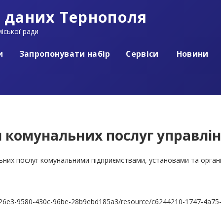
 даних Тернополя
іської ради
и
Запропонувати набір
Сервіси
Новини
 комунальних послуг управлінн
ьних послуг комунальними підприємствами, установами та органі
a33326e3-9580-430c-96be-28b9ebd185a3/resource/c6244210-1747-4a75