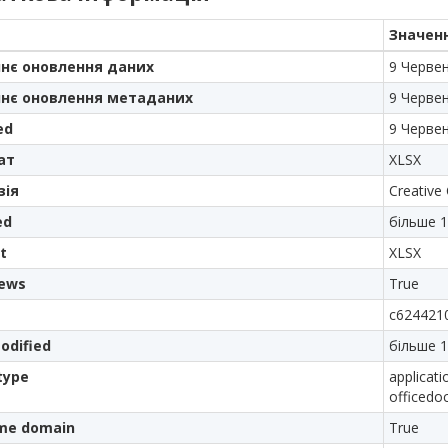
Значен
нє оновлення даних
9 Черве
нє оновлення метаданих
9 Черве
ed
9 Черве
ат
XLSX
зія
Creative
ed
більше 1
t
XLSX
iews
True
c624421
odified
більше 1
type
applicat
officedo
me domain
True