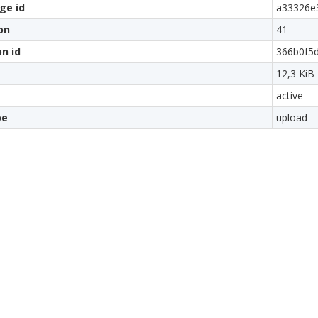
ge id
a33326e
on
41
on id
366b0f5d
12,3 KiB
active
pe
upload