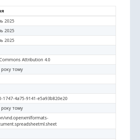
ня
нь 2025
нь 2025
нь 2025
 Commons Attribution 4.0
 року тому
0-1747-4a75-9141-e5a93b820e20
 року тому
ion/vnd.openxmlformats-
cument.spreadsheetml.sheet