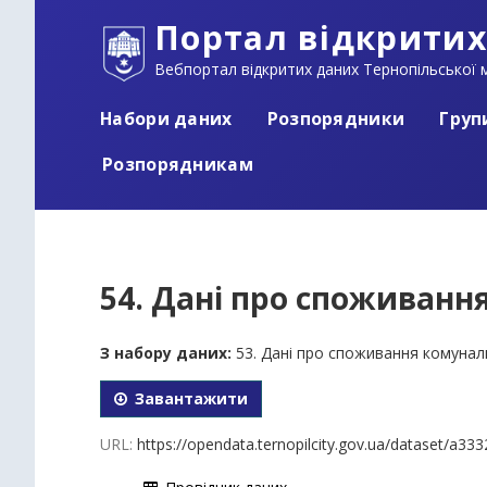
Портал відкритих
Вебпортал відкритих даних Тернопільської м
Набори даних
Розпорядники
Груп
Розпорядникам
54. Дані про споживання
З набору даних:
53. Дані про споживання комунал
Завантажити
URL:
https://opendata.ternopilcity.gov.ua/dataset/