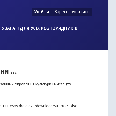
Увійти
Зареєструватись
УВАГА!!! ДЛЯ УСІХ РОЗПОРЯДНИКІВ!!
я ...
заціями Управління культури і мистецтв
-9141-e5a93b820e20/download/54.-2025-.xlsx