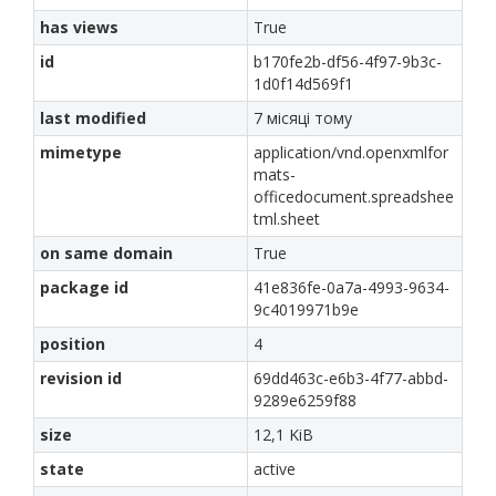
has views
True
id
b170fe2b-df56-4f97-9b3c-
1d0f14d569f1
last modified
7 місяці тому
mimetype
application/vnd.openxmlfor
mats-
officedocument.spreadshee
tml.sheet
on same domain
True
package id
41e836fe-0a7a-4993-9634-
9c4019971b9e
position
4
revision id
69dd463c-e6b3-4f77-abbd-
9289e6259f88
size
12,1 KiB
state
active