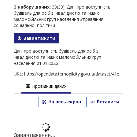
З набору даних:
38(39). Дані про доступність
будівель для осіб з інвалідністю та інших
маломобільних груп населення Управління
соціальної політики
Завантажити
Дані про доступність будівель для осіб з
інвалідністю та інших маломобільних груп
населення 01.01.2026
URL:
https://opendata.ternopilcity.gov.ua/dataset/41e836fe-0a7a-4993-9634-9c4019971b9e/resource/b170fe2b-df56-4f97-9b3c-1d0f14d569f1/download/39.-01.01.2026.xlsx
Провідник даних
На весь екран
Вставити