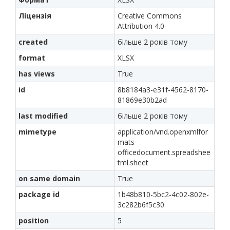
Ліцензія
Creative Commons
Attribution 4.0
created
більше 2 років тому
format
XLSX
has views
True
id
8b8184a3-e31f-4562-8170-
81869e30b2ad
last modified
більше 2 років тому
mimetype
application/vnd.openxmlfor
mats-
officedocument.spreadshee
tml.sheet
on same domain
True
package id
1b48b810-5bc2-4c02-802e-
3c282b6f5c30
position
5