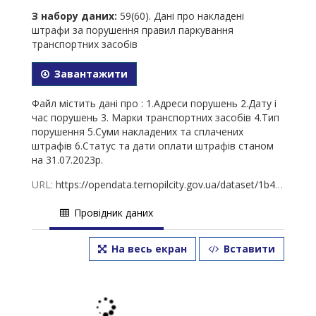
З набору даних:
59(60). Дані про накладені
штрафи за порушення правил паркування
транспортних засобів
Завантажити
Файл містить дані про : 1.Адреси порушень 2.Дату і
час порушень 3. Марки транспортних засобів 4.Тип
порушення 5.Суми накладених та сплачених
штрафів 6.Статус та дати оплати штрафів станом
на 31.07.2023р.
URL:
https://opendata.ternopilcity.gov.ua/dataset/1b48b810-5bc2-4c02-802e-3c282b6f5c30/resource/8b8184a3-e31f-4562-8170-81869e30b2ad/download/-2023.xlsx
Провідник даних
На весь екран
Вставити