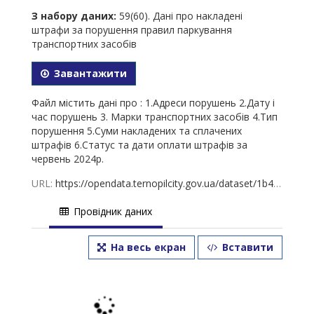
З набору даних:
59(60). Дані про накладені
штрафи за порушення правил паркування
транспортних засобів
Завантажити
Файл містить дані про : 1.Адреси порушень 2.Дату і
час порушень 3. Марки транспортних засобів 4.Тип
порушення 5.Суми накладених та сплачених
штрафів 6.Статус та дати оплати штрафів за
червень 2024р.
URL:
https://opendata.ternopilcity.gov.ua/dataset/1b48b810-5bc2-4c02-802e-3c282b6f5c30/resource/7f82edd4-1757-4b86-a5a7-f5bd42df2b5d/download/-2024.xlsx
Провідник даних
На весь екран
Вставити