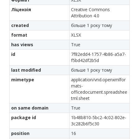
Ліцензія
Creative Commons
Attribution 4.0
created
більше 1 року тому
format
XLSX
has views
True
id
7f82edd4-1757-4b86-a5a7-
f5bd42df2b5d
last modified
більше 1 року тому
mimetype
application/vnd.openxmlfor
mats-
officedocument.spreadshee
tml.sheet
on same domain
True
package id
1b48b810-5bc2-4c02-802e-
3c282b6f5c30
position
16