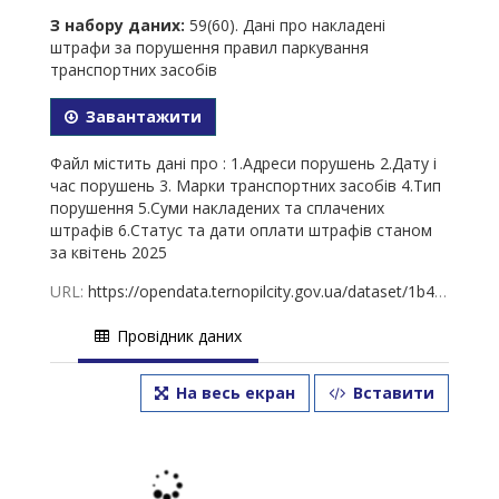
З набору даних:
59(60). Дані про накладені
штрафи за порушення правил паркування
транспортних засобів
Завантажити
Файл містить дані про : 1.Адреси порушень 2.Дату і
час порушень 3. Марки транспортних засобів 4.Тип
порушення 5.Суми накладених та сплачених
штрафів 6.Статус та дати оплати штрафів станом
за квітень 2025
URL:
https://opendata.ternopilcity.gov.ua/dataset/1b48b810-5bc2-4c02-802e-3c282b6f5c30/resource/79d30b5b-62b5-453a-9311-7a9a133ee792/download/-2025.xlsx
Провідник даних
На весь екран
Вставити