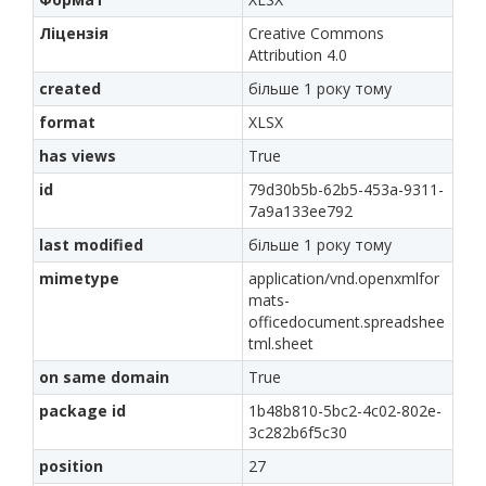
Ліцензія
Creative Commons
Attribution 4.0
created
більше 1 року тому
format
XLSX
has views
True
id
79d30b5b-62b5-453a-9311-
7a9a133ee792
last modified
більше 1 року тому
mimetype
application/vnd.openxmlfor
mats-
officedocument.spreadshee
tml.sheet
on same domain
True
package id
1b48b810-5bc2-4c02-802e-
3c282b6f5c30
position
27