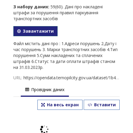
З набору даних:
59(60). Дані про накладені
штрафи за порушення правил паркування
транспортних засобів
Завантажити
Файл містить дані про : 1.Адреси порушень 2.Дату і
час порушень 3. Марки транспортних засобів 4.Тип
порушення 5.Суми накладених та сплачених
штрафів 6.Статус та дати оплати штрафів станом
на 31.03.2023р.
URL:
https://opendata.ternopilcity.gov.ua/dataset/1b48b810-5bc2-4c02-802e-3c282b6f5c30/resource/49c70884-727f-42cf-b4cc-cfdfcaf5eb58/download/-_1__2023_.xlsx
Провідник даних
На весь екран
Вставити