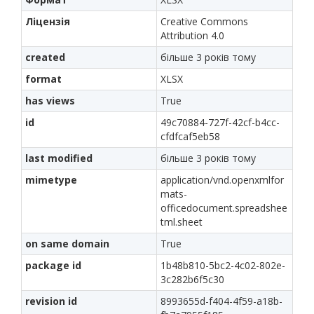
Ліцензія
Creative Commons
Attribution 4.0
created
більше 3 років тому
format
XLSX
has views
True
id
49c70884-727f-42cf-b4cc-
cfdfcaf5eb58
last modified
більше 3 років тому
mimetype
application/vnd.openxmlfor
mats-
officedocument.spreadshee
tml.sheet
on same domain
True
package id
1b48b810-5bc2-4c02-802e-
3c282b6f5c30
revision id
8993655d-f404-4f59-a18b-