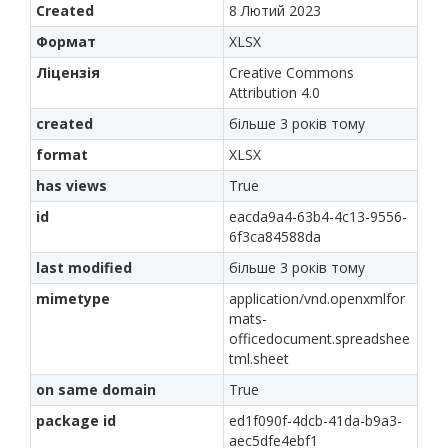
Created
8 Лютий 2023
Формат
XLSX
Ліцензія
Creative Commons
Attribution 4.0
created
більше 3 років тому
format
XLSX
has views
True
id
eacda9a4-63b4-4c13-9556-
6f3ca84588da
last modified
більше 3 років тому
mimetype
application/vnd.openxmlfor
mats-
officedocument.spreadshee
tml.sheet
on same domain
True
package id
ed1f090f-4dcb-41da-b9a3-
aec5dfe4ebf1