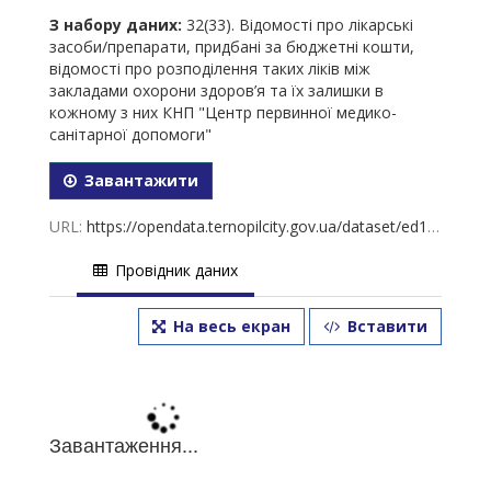
З набору даних:
32(33). Відомості про лікарські
засоби/препарати, придбані за бюджетні кошти,
відомості про розподілення таких ліків між
закладами охорони здоров’я та їх залишки в
кожному з них КНП "Центр первинної медико-
санітарної допомоги"
Завантажити
URL:
https://opendata.ternopilcity.gov.ua/dataset/ed1f090f-4dcb-41da-b9a3-aec5dfe4ebf1/resource/eacda9a4-63b4-4c13-9556-6f3ca84588da/download/33_ii__i_i__i__i_ii__i__iii____i_____.xlsx
Провідник даних
На весь екран
Вставити