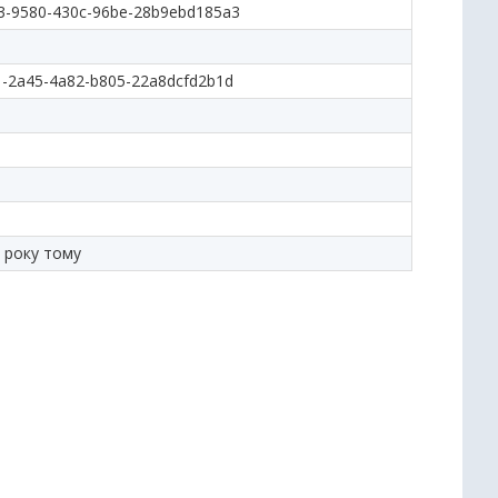
3-9580-430c-96be-28b9ebd185a3
1-2a45-4a82-b805-22a8dcfd2b1d
 року тому