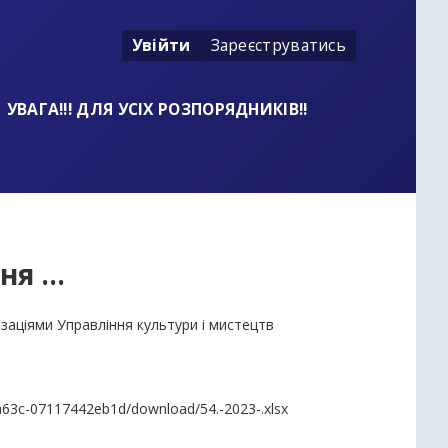
Увійти
Зареєструватись
УВАГА!!! ДЛЯ УСІХ РОЗПОРЯДНИКІВ!!
я ...
заціями Управління культури і мистецтв
-a63c-07117442eb1d/download/54.-2023-.xlsx