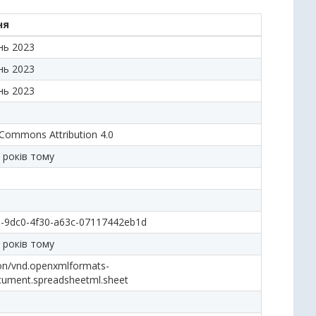
ня
нь 2023
нь 2023
нь 2023
 Commons Attribution 4.0
 років тому
0-9dc0-4f30-a63c-07117442eb1d
 років тому
ion/vnd.openxmlformats-
cument.spreadsheetml.sheet