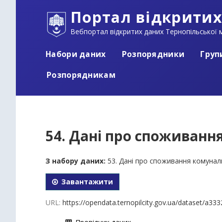
Портал відкритих
Вебпортал відкритих даних Тернопільської м
Набори даних
Розпорядники
Груп
Розпорядникам
54. Дані про споживання
З набору даних:
53. Дані про споживання комунал
Завантажити
URL:
https://opendata.ternopilcity.gov.ua/dataset/