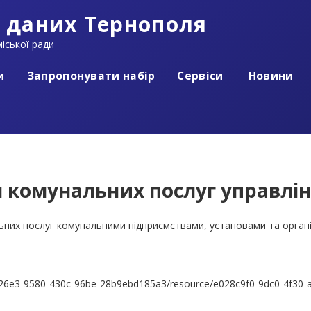
 даних Тернополя
іської ради
и
Запропонувати набір
Сервіси
Новини
 комунальних послуг управлінн
ьних послуг комунальними підприємствами, установами та органі
a33326e3-9580-430c-96be-28b9ebd185a3/resource/e028c9f0-9dc0-4f30