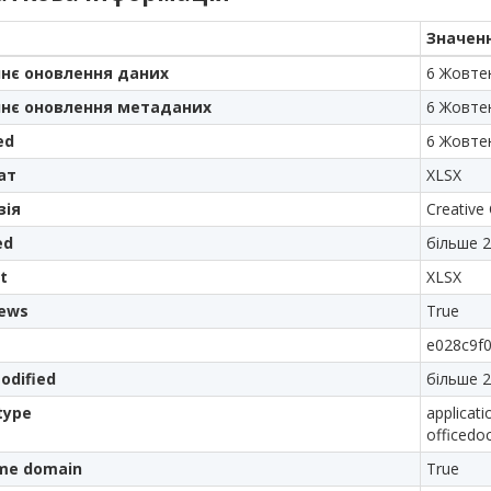
Значен
нє оновлення даних
6 Жовте
нє оновлення метаданих
6 Жовте
ed
6 Жовте
ат
XLSX
зія
Creative
ed
більше 2
t
XLSX
iews
True
e028c9f
odified
більше 2
type
applicat
officedo
me domain
True