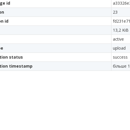
ge id
a33326e
on
23
on id
fd231e7
13,2 KiB
active
pe
upload
tion status
success
ation timestamp
більше 1