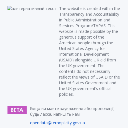
The website is created within the
Transparency and Accountability
in Public Administration and
Services Program/TAPAS. This
website is made possible by the
generous support of the
American people through the
United States Agency for
International Development
(USAID) alongside UK aid from
the UK government. The
contents do not necessarily
reflect the views of USAID or the
United States Government and
the UK government’s official
policies.
Якщо ви маєте зауваження або пропозиції,
будь ласка, напишіть нам:
opendata@ternopilcity.gov.ua